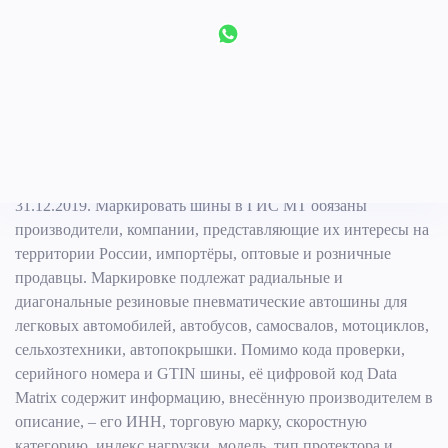
Маркировка шин
Правила маркировки шин и автопокрышек в системе
Честный Знак устанавливаются ПП РФ № 1958 от
31.12.2019. Маркировать шины в ГИС МТ обязаны
производители, компании, представляющие их интересы на
территории России, импортёры, оптовые и розничные
продавцы. Маркировке подлежат радиальные и
диагональные резиновые пневматические автошины для
легковых автомобилей, автобусов, самосвалов, мотоциклов,
сельхозтехники, автопокрышки. Помимо кода проверки,
серийного номера и GTIN шины, её цифровой код Data
Matrix содержит информацию, внесённую производителем в
описание, – его ИНН, торговую марку, скоростную
категорию, индекс нагрузки, модель, тип протектора и