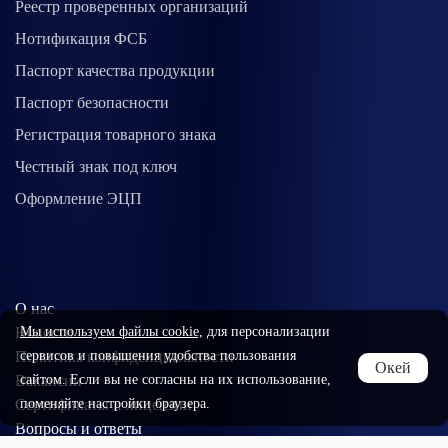
Реестр проверенных организаций
Нотификация ФСБ
Паспорт качества продукции
Паспорт безопасности
Регистрация товарного знака
Честный знак под ключ
Оформление ЭЦП
О нас
Новости
Мы используем файлы cookie,
для персонализации
Политика конфиденциальности
сервисов и повышения удобства пользования
Окей
Вакансии
сайтом. Если вы не согласны на их использование,
Cертификаты и лицензии
поменяйте настройки браузера.
Вопросы и ответы