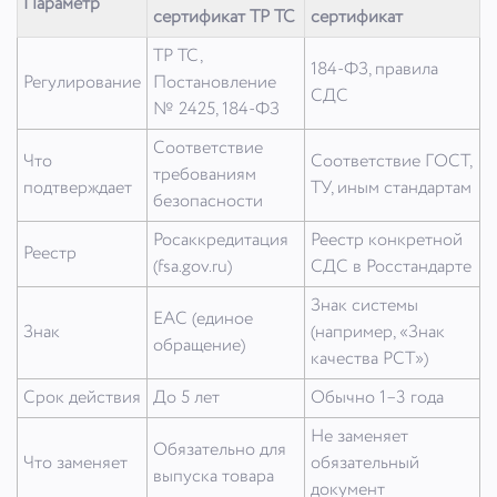
Параметр
сертификат ТР ТС
сертификат
ТР ТС,
184-ФЗ, правила
Регулирование
Постановление
СДС
№ 2425, 184-ФЗ
Соответствие
Что
Соответствие ГОСТ,
требованиям
подтверждает
ТУ, иным стандартам
безопасности
Росаккредитация
Реестр конкретной
Реестр
(fsa.gov.ru)
СДС в Росстандарте
Знак системы
EAC (единое
Знак
(например, «Знак
обращение)
качества РСТ»)
Срок действия
До 5 лет
Обычно 1–3 года
Не заменяет
Обязательно для
Что заменяет
обязательный
выпуска товара
документ