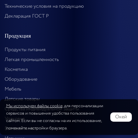
Технические условия на продукцию
Декларация ГОСТ Р
Продукция
Продукты питания
Легкая промышленность
Косметика
Оборудование
Мебель
Детские товары
Мы используем файлы cookie,
для персонализации
Средства индивидуальной защиты
сервисов и повышения удобства пользования
Окей
Упаковка
сайтом. Если вы не согласны на их использование,
поменяйте настройки браузера.
Бытовая химия