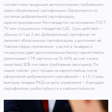
соответствие продукции дополнительным требованиям
сверх обязательной сертификации. Оформляется по
системам добровольной сертификации,
зарегистрированным Росстандартом, на основании ГОСТ,
ТУ или специальных стандартов СДС. Срок действия —
обычно от 1 до 3 лет. Добровольный сертификат не
заменяет обязательную сертификацию, а дополняет её.
Главные сферы применения: участие в тендерах и
госзакупках (даёт дополнительные баллы), маркетплейсы
(увеличивает CTR карточки на 15–40% за счёт «знака
качества»), B2B-поставки (требование закупщика). По
нашим кейсам: рост продаж на маркетплейсах после
оформления добровольного сертификата — в 1,5–3 раза,
выигрыш тендера РЖД на щиты управления — благодаря
сертификатам грибостойкости и сейсмостойкости.